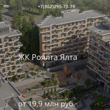
+7(862)295-73-75
ЖК Роялта Ялта
от 19,9 млн руб.