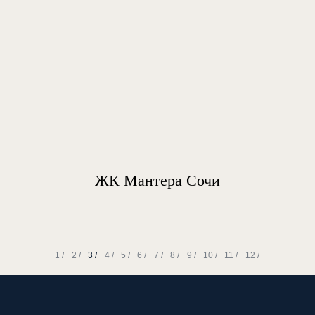
ЖК Мантера Сочи
1 /
2 /
3 /
4 /
5 /
6 /
7 /
8 /
9 /
10 /
11 /
12 /