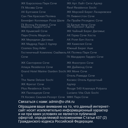
ЖК Барселона Парк Сочи
ЖК Арт Лайт Сити Адлер
ГК Москва Сочи
Reef Residence Sochi
АК Булгаков Сочи
ЖК Морской Берег Лазаревское
Сан Пик Красная Поляна
ГК Ливингстон Сочи
Бенефит Коллекшн Роза Шале
Ли Прайм Резиденс Сочи
ГК Волна Резиденс Сочи
ГК Белые Ночи Сочи
Марина Гарден Сочи
ЖК Горизонт Адлер
ЖК Крымский Сочи
ЖК Чайный Берег Дагомыс
Парк Отель Мацеста
АК Горка Сочи Хоста
ЖК Меридиан Дагомыс
АК Роял Бич Хоста
ЖК Мадрид Парк 2 Адлер
ЖК Камелия Сочи
Cosmos Stay Adler
Южный Берег Аше
Гостиничный Комплекс Скайвиль
АК Поляна Парк Сочи
Сочи
ГК Мандарин Гарден Сочи
ЖК Санторини Сочи
ЖК Фазотрон Сочи
Amaya Residence Сочи
ЖК Даймонд Сочи
Grand Hotel Marine Garden Sochi
ЖК Моне Сочи
5
Отель Рамада Сочи
The Name Deluxe Sochi
Космос Отель Курортный
ЖК Фрегат Сочи
Адлер
Plus Residence Sochi
Rouge 540 Krasnaya Polyana
ЖК Палладиум Сочи
Luciano Vita Club Sochi
ГК Космос Сиалия Резорт Сочи
МФК Парк Сочи
Связаться с нами:
5*
admin@o-zhk.ru
Обращаем ваше внимание на то, что данный интернет-
сайт носит исключительно информационный характер
и ни при каких условиях не является публичной
офертой, определяемой положениями Статьи 437 (2)
Гражданского кодекса Российской Федерации.