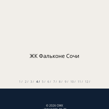
ЖК Фальконе Сочи
1 /
2 /
3 /
4 /
5 /
6 /
7 /
8 /
9 /
10 /
11 /
12 /
© 2026 ОЖК